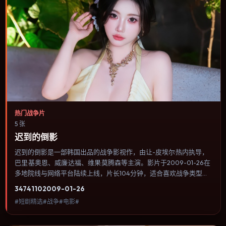
热门战争片
5 张
迟到的倒影
迟到的倒影是一部韩国出品的战争影视作，由让-皮埃尔·热内执导，
巴里·基奥恩、威廉·达福、维果·莫腾森等主演。影片于2009-01-26在
多地院线与网络平台陆续上线，片长104分钟，适合喜欢战争类型、
关注人物命运与城市气质的观众观看。悬疑线索埋在日常细节里，回
3474
110
2009-01-26
看第二遍会发现大量早被忽略的伏笔。内容聚焦人物选择与情节推
#短剧精选#战争#电影#
进，节奏与视听语言统一，可作为休闲观影或类型片补片的选择。