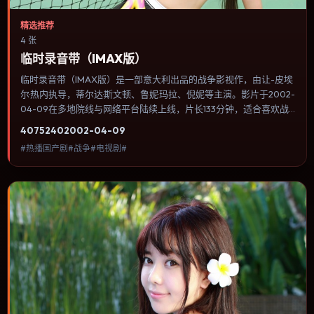
精选推荐
4 张
临时录音带（IMAX版）
临时录音带（IMAX版）是一部意大利出品的战争影视作，由让-皮埃
尔·热内执导，蒂尔达·斯文顿、鲁妮·玛拉、倪妮等主演。影片于2002-
04-09在多地院线与网络平台陆续上线，片长133分钟，适合喜欢战
争类型、关注人物命运与城市气质的观众观看。配乐与音效承担大量
4075
240
2002-04-09
叙事功能，关键场景几乎靠声音完成情绪转折。内容聚焦人物选择与
#热播国产剧#战争#电视剧#
情节推进，节奏与视听语言统一，可作为休闲观影或类型片补片的选
择。