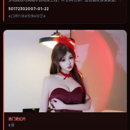
关注人物命运与城市气质的观众观看。爱情线并不喧宾夺主，更像一
5017
230
2007-01-22
条牵引主角走向自我认知的暗线。内容聚焦人物选择与情节推进，节
#口碑片单#惊悚#综艺#
奏与视听语言统一，可作为休闲观影或类型片补片的选择。
热门奇幻片
8 张