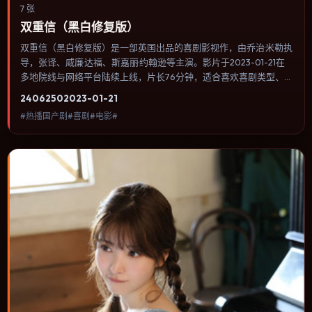
7 张
双重信（黑白修复版）
双重信（黑白修复版）是一部英国出品的喜剧影视作，由乔治·米勒执
导，张译、威廉·达福、斯嘉丽·约翰逊等主演。影片于2023-01-21在
多地院线与网络平台陆续上线，片长76分钟，适合喜欢喜剧类型、关
注人物命运与城市气质的观众观看。配乐与音效承担大量叙事功能，
2406
250
2023-01-21
关键场景几乎靠声音完成情绪转折。内容聚焦人物选择与情节推进，
#热播国产剧#喜剧#电影#
节奏与视听语言统一，可作为休闲观影或类型片补片的选择。