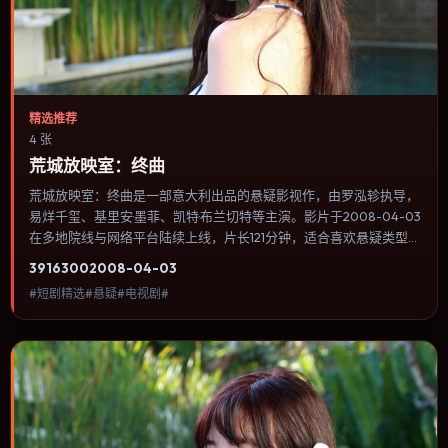
精选推荐
4 张
荒城放映室：终曲
荒城放映室：终曲是一部意大利出品的悬疑影视作，由罗泓轸执导，
易烊千玺、基里安·墨菲、凯特·布兰切特等主演。影片于2008-04-03
在多地院线与网络平台陆续上线，片长121分钟，适合喜欢悬疑类型、
关注人物命运与城市气质的观众观看。动作场面服务于人物关系，每
3916
300
2008-04-03
一次冲突都会改写角色之间的信任边界。内容聚焦人物选择与情节推
#短剧精选#悬疑#电视剧#
进，节奏与视听语言统一，可作为休闲观影或类型片补片的选择。