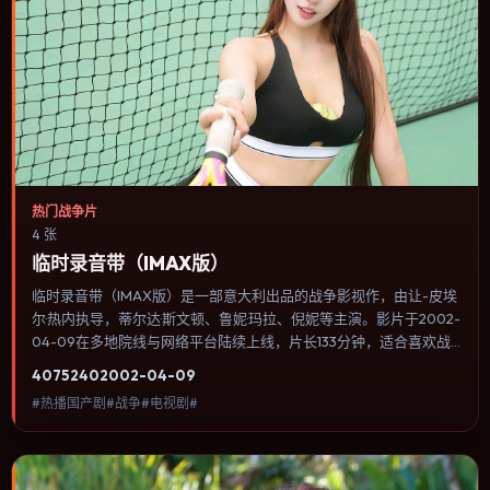
热门战争片
4 张
临时录音带（IMAX版）
临时录音带（IMAX版）是一部意大利出品的战争影视作，由让-皮埃
尔·热内执导，蒂尔达·斯文顿、鲁妮·玛拉、倪妮等主演。影片于2002-
04-09在多地院线与网络平台陆续上线，片长133分钟，适合喜欢战
争类型、关注人物命运与城市气质的观众观看。配乐与音效承担大量
4075
240
2002-04-09
叙事功能，关键场景几乎靠声音完成情绪转折。内容聚焦人物选择与
#热播国产剧#战争#电视剧#
情节推进，节奏与视听语言统一，可作为休闲观影或类型片补片的选
择。