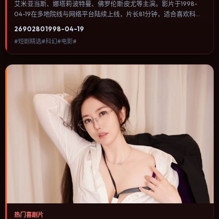
艾米·亚当斯、娜塔莉·波特曼、佛罗伦斯·皮尤等主演。影片于1998-
04-19在多地院线与网络平台陆续上线，片长81分钟，适合喜欢科幻
类型、关注人物命运与城市气质的观众观看。叙事以冷峻镜头推进，
2690
280
1998-04-19
城市夜景与室内对峙交替，张力主要来自沉默与眼神。内容聚焦人物
#短剧精选#科幻#电影#
选择与情节推进，节奏与视听语言统一，可作为休闲观影或类型片补
片的选择。
热门喜剧片