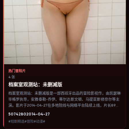
热门冒险片
4 张
档案室观测站：未删减版
档案室观测站：未删减版是一部西班牙出品的冒险影视作，由凯瑟琳·
毕格罗执导，安雅·泰勒-乔伊、蒂尔达·斯文顿、马提亚斯·修奈尔等主
演。影片于2014-04-27在多地院线与网络平台陆续上线，片长89分
钟，适合喜欢冒险类型、关注人物命运与城市气质的观众观看。奇幻
5074
280
2014-04-27
元素被当作隐喻使用，世界规则清晰，人物选择仍承担真实后果。内
#短剧精选#冒险#动漫#
容聚焦人物选择与情节推进，节奏与视听语言统一，可作为休闲观影