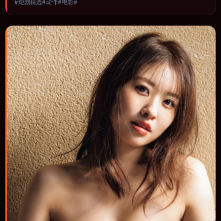
#短剧精选#动作#电影#
统一，可作为休闲观影或类型片补片的选择。