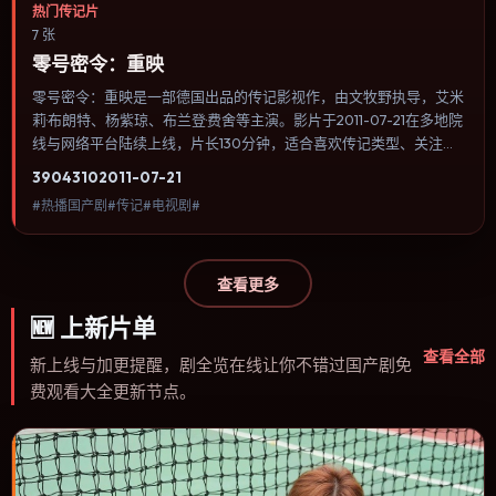
热门传记片
7 张
零号密令：重映
零号密令：重映是一部德国出品的传记影视作，由文牧野执导，艾米
莉·布朗特、杨紫琼、布兰登·费舍等主演。影片于2011-07-21在多地院
线与网络平台陆续上线，片长130分钟，适合喜欢传记类型、关注人
物命运与城市气质的观众观看。喜剧桥段来自处境而非台词堆砌，笑
3904
310
2011-07-21
点后往往紧跟一丝苦涩的现实感。内容聚焦人物选择与情节推进，节
#热播国产剧#传记#电视剧#
奏与视听语言统一，可作为休闲观影或类型片补片的选择。
查看更多
🆕
上新片单
查看全部
新上线与加更提醒，剧全览在线让你不错过国产剧免
费观看大全更新节点。