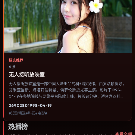
精选推荐
6 张
无人接听放映室
无人接听放映室是一部中国大陆出品的科幻影视作，由罗泓轸执导，
艾米·亚当斯、娜塔莉·波特曼、佛罗伦斯·皮尤等主演。影片于1998-
04-19在多地院线与网络平台陆续上线，片长81分钟，适合喜欢科幻
类型、关注人物命运与城市气质的观众观看。叙事以冷峻镜头推进，
2690
280
1998-04-19
城市夜景与室内对峙交替，张力主要来自沉默与眼神。内容聚焦人物
#短剧精选#科幻#电影#
选择与情节推进，节奏与视听语言统一，可作为休闲观影或类型片补
片的选择。
热播榜
查看全部