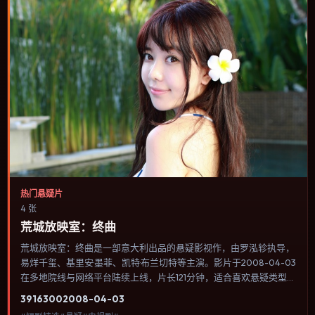
热门悬疑片
4 张
荒城放映室：终曲
荒城放映室：终曲是一部意大利出品的悬疑影视作，由罗泓轸执导，
易烊千玺、基里安·墨菲、凯特·布兰切特等主演。影片于2008-04-03
在多地院线与网络平台陆续上线，片长121分钟，适合喜欢悬疑类型、
关注人物命运与城市气质的观众观看。动作场面服务于人物关系，每
3916
300
2008-04-03
一次冲突都会改写角色之间的信任边界。内容聚焦人物选择与情节推