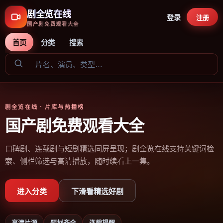
剧全览在线
登录
注册
国产剧免费观看大全
首页
分类
搜索
剧全览在线
· 片库与热播榜
国产剧免费观看大全
口碑剧、连载剧与短剧精选同屏呈现；剧全览在线支持关键词检
索、侧栏筛选与高清播放，随时续看上一集。
进入分类
下滑看精选好剧
高清片源
题材齐全
连载提醒