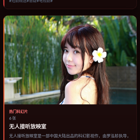
#短剧精选#悬疑#电视剧#
进，节奏与视听语言统一，可作为休闲观影或类型片补片的选择。
热门科幻片
6 张
无人接听放映室
无人接听放映室是一部中国大陆出品的科幻影视作，由罗泓轸执导，