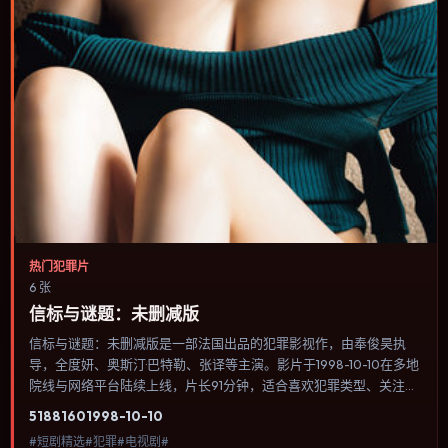
热门犯罪片
6 张
信标与谜题：未删减版
信标与谜题：未删减版是一部法国出品的犯罪影视作，由奉俊昊执
导，全度妍、奥斯汀·巴特勒、张译等主演。影片于1998-10-10在多地
院线与网络平台陆续上线，片长91分钟，适合喜欢犯罪类型、关注人
物命运与城市气质的观众观看。科幻设定尽量贴近可验证的科学推
5188
160
1998-10-10
论，避免为炫技而牺牲人物动机。内容聚焦人物选择与情节推进，节
#短剧精选#犯罪#电视剧#