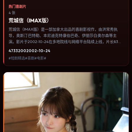
热门喜剧片
4 张
荒城信（IMAX版）
荒城信（IMAX版）是一部加拿大出品的喜剧影视作，由洪常秀执
导，奥斯汀·巴特勒、本尼迪克特·康伯巴奇、伊丽莎白·奥尔森等主
演。影片于2002-10-24在多地院线与网络平台陆续上线，片长83分
钟，适合喜欢喜剧类型、关注人物命运与城市气质的观众观看。传记
4733
200
2002-10-24
片聚焦主人公人生某一阶段，避免流水账式的大事年表罗列。内容聚
#短剧精选#喜剧#电影#
焦人物选择与情节推进，节奏与视听语言统一，可作为休闲观影或类
型片补片的选择。