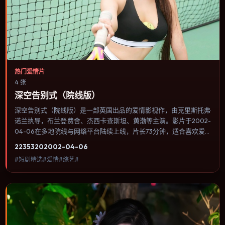
热门爱情片
4 张
深空告别式（院线版）
深空告别式（院线版）是一部英国出品的爱情影视作，由克里斯托弗·
诺兰执导，布兰登·费舍、杰西卡·查斯坦、黄渤等主演。影片于2002-
04-06在多地院线与网络平台陆续上线，片长73分钟，适合喜欢爱情
类型、关注人物命运与城市气质的观众观看。类型外壳下更关注个体
2235
320
2002-04-06
尊严：小人物在制度缝隙里寻找一条能走通的出路。内容聚焦人物选
#短剧精选#爱情#综艺#
择与情节推进，节奏与视听语言统一，可作为休闲观影或类型片补片
的选择。