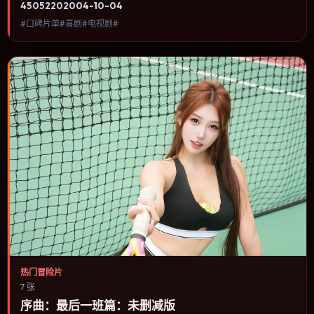
4505
220
2004-10-04
自“不可见”：威胁迟迟不现身，但观众始终知道它就在那里。内容聚
#口碑片单#喜剧#电视剧#
焦人物选择与情节推进，节奏与视听语言统一，可作为休闲观影或类
型片补片的选择。
热门冒险片
7 张
序曲：最后一班篇：未删减版