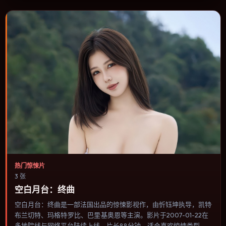
或类型片补片的选择。
热门惊悚片
3 张
空白月台：终曲
空白月台：终曲是一部法国出品的惊悚影视作，由忻钰坤执导，凯特·
布兰切特、玛格特·罗比、巴里·基奥恩等主演。影片于2007-01-22在
多地院线与网络平台陆续上线，片长88分钟，适合喜欢惊悚类型、