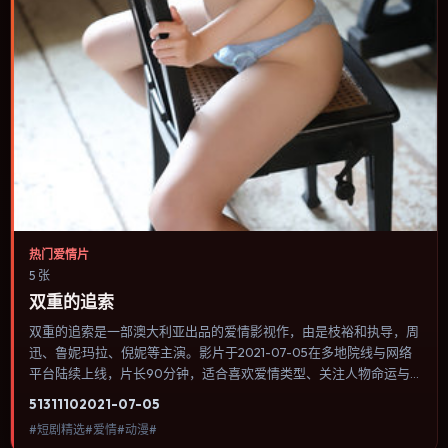
热门爱情片
5 张
双重的追索
双重的追索是一部澳大利亚出品的爱情影视作，由是枝裕和执导，周
迅、鲁妮·玛拉、倪妮等主演。影片于2021-07-05在多地院线与网络
平台陆续上线，片长90分钟，适合喜欢爱情类型、关注人物命运与
城市气质的观众观看。群戏调度密集，多条线索在终场汇集，收束方
5131
110
2021-07-05
式偏现实主义而非英雄主义。内容聚焦人物选择与情节推进，节奏与
#短剧精选#爱情#动漫#
视听语言统一，可作为休闲观影或类型片补片的选择。