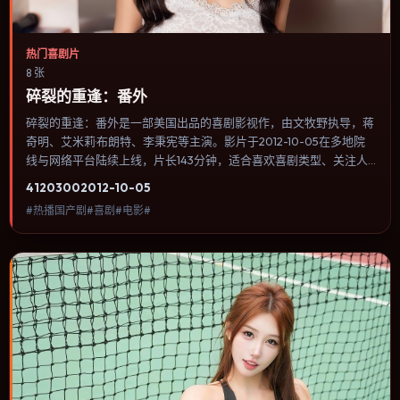
热门喜剧片
8 张
碎裂的重逢：番外
碎裂的重逢：番外是一部美国出品的喜剧影视作，由文牧野执导，蒋
奇明、艾米莉·布朗特、李秉宪等主演。影片于2012-10-05在多地院
线与网络平台陆续上线，片长143分钟，适合喜欢喜剧类型、关注人
物命运与城市气质的观众观看。叙事以冷峻镜头推进，城市夜景与室
4120
300
2012-10-05
内对峙交替，张力主要来自沉默与眼神。内容聚焦人物选择与情节推
#热播国产剧#喜剧#电影#
进，节奏与视听语言统一，可作为休闲观影或类型片补片的选择。