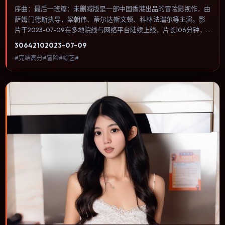
序曲：最后一班篇：未删减版是一部中国香港出品的冒险影视作，由
萨姆·门德斯执导，梁朝伟、蒂尔达·斯文顿、科林·法瑞尔等主演。影
片于2023-07-09在多地院线与网络平台陆续上线，片长106分钟，
适合喜欢冒险类型、关注人物命运与城市气质的观众观看。传记片聚
3064
210
2023-07-09
焦主人公人生某一阶段，避免流水账式的大事年表罗列。内容聚焦人
#完结高分#冒险#综艺#
物选择与情节推进，节奏与视听语言统一，可作为休闲观影或类型片
补片的选择。