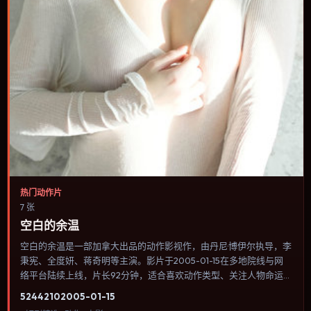
热门动作片
7 张
空白的余温
空白的余温是一部加拿大出品的动作影视作，由丹尼·博伊尔执导，李
秉宪、全度妍、蒋奇明等主演。影片于2005-01-15在多地院线与网
络平台陆续上线，片长92分钟，适合喜欢动作类型、关注人物命运与
城市气质的观众观看。传记片聚焦主人公人生某一阶段，避免流水账
5244
210
2005-01-15
式的大事年表罗列。内容聚焦人物选择与情节推进，节奏与视听语言