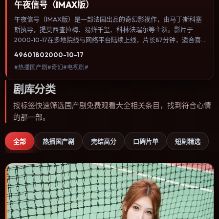
午夜信号（IMAX版）
午夜信号（IMAX版）是一部法国出品的奇幻影视作，由马丁·斯科塞
斯执导，提莫西·查拉梅、易烊千玺、科林·法瑞尔等主演。影片于
2000-10-17在多地院线与网络平台陆续上线，片长87分钟，适合喜
欢奇幻类型、关注人物命运与城市气质的观众观看。动作场面服务于
4960
180
2000-10-17
人物关系，每一次冲突都会改写角色之间的信任边界。内容聚焦人物
#热播国产剧#奇幻#电视剧#
选择与情节推进，节奏与视听语言统一，可作为休闲观影或类型片补
片的选择。
剧库分类
按标签快速筛选国产剧免费观看大全相关条目，找到符合心情
的那一部。
全部
热播国产剧
完结高分
口碑片单
短剧精选