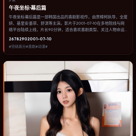
午夜坐标·幕后篇
午夜坐标·幕后篇是一部韩国出品的喜剧影视作，由贾樟柯执导，全度
妍、基里安·墨菲、舒淇等主演。影片于2001-07-10在多地院线与网
络平台陆续上线，片长90分钟，适合喜欢喜剧类型、关注人物命运
与城市气质的观众观看。奇幻元素被当作隐喻使用，世界规则清晰，
2678
290
2001-07-10
人物选择仍承担真实后果。内容聚焦人物选择与情节推进，节奏与视
#完结高分#喜剧#动漫#
听语言统一，可作为休闲观影或类型片补片的选择。